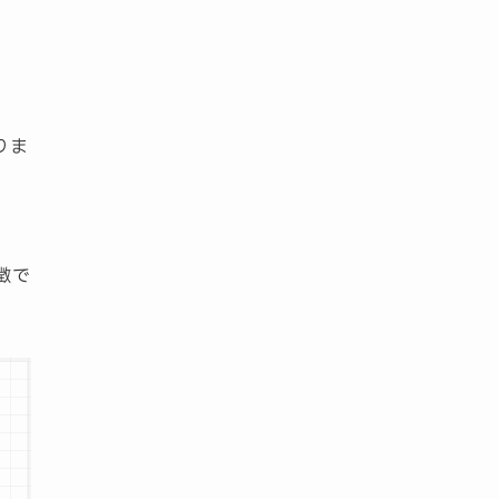
ま
りま
徴で